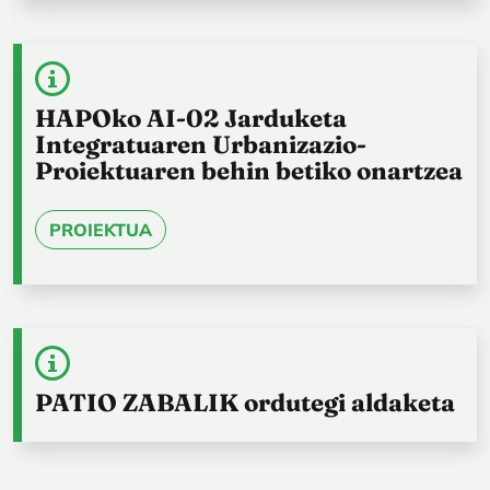
HAPOko AI-02 Jarduketa
Integratuaren Urbanizazio-
Proiektuaren behin betiko onartzea
PROIEKTUA
PATIO ZABALIK ordutegi aldaketa