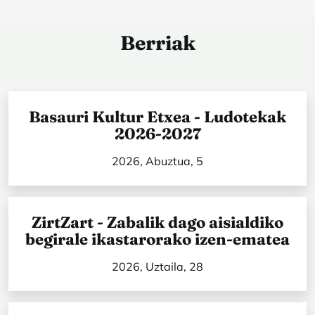
Berriak
Basauri Kultur Etxea - Ludotekak
2026-2027
2026, Abuztua, 5
ZirtZart - Zabalik dago aisialdiko
begirale ikastarorako izen-ematea
2026, Uztaila, 28