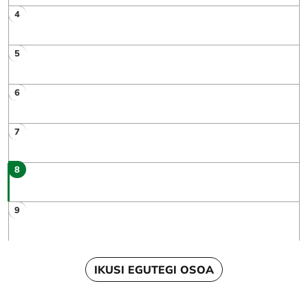
4
5
6
7
8
9
IKUSI EGUTEGI OSOA