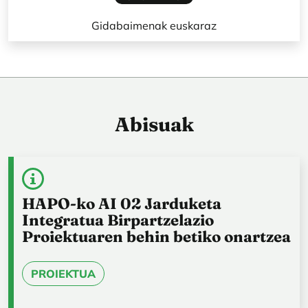
Gidabaimenak euskaraz
Abisuak
HAPO-ko AI 02 Jarduketa
Integratua Birpartzelazio
Proiektuaren behin betiko onartzea
PROIEKTUA