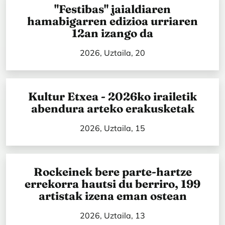
"Festibas" jaialdiaren
hamabigarren edizioa urriaren
12an izango da
2026, Uztaila, 20
Kultur Etxea - 2026ko irailetik
abendura arteko erakusketak
2026, Uztaila, 15
Rockeinek bere parte-hartze
errekorra hautsi du berriro, 199
artistak izena eman ostean
2026, Uztaila, 13