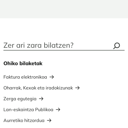
Ohiko bilaketak
Faktura elektronikoa
Oharrak, Kexak eta iradokizunak
Zerga egutegia
Lan-eskaintza Publikoa
Aurretiko hitzordua