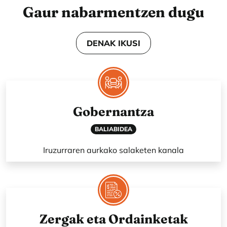
Gaur nabarmentzen dugu
DENAK IKUSI
Gobernantza
BALIABIDEA
Iruzurraren aurkako salaketen kanala
Zergak eta Ordainketak