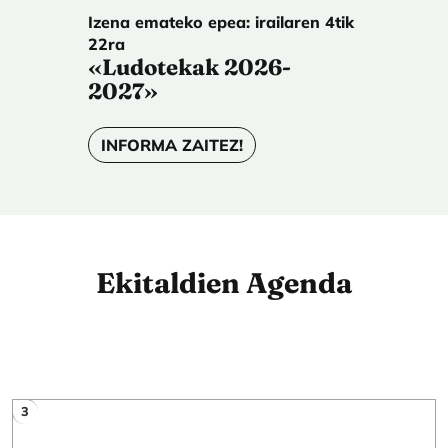
Izena emateko epea: irailaren 4tik
22ra
«Ludotekak 2026-
2027»
INFORMA ZAITEZ!
Ekitaldien Agenda
3