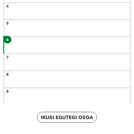
4
5
6
7
8
9
IKUSI EGUTEGI OSOA