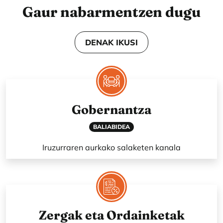
Gaur nabarmentzen dugu
DENAK IKUSI
Gobernantza
BALIABIDEA
Iruzurraren aurkako salaketen kanala
Zergak eta Ordainketak