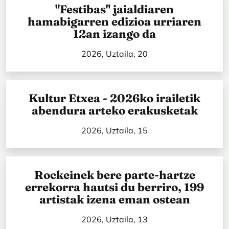
"Festibas" jaialdiaren
hamabigarren edizioa urriaren
12an izango da
2026, Uztaila, 20
Kultur Etxea - 2026ko irailetik
abendura arteko erakusketak
2026, Uztaila, 15
Rockeinek bere parte-hartze
errekorra hautsi du berriro, 199
artistak izena eman ostean
2026, Uztaila, 13