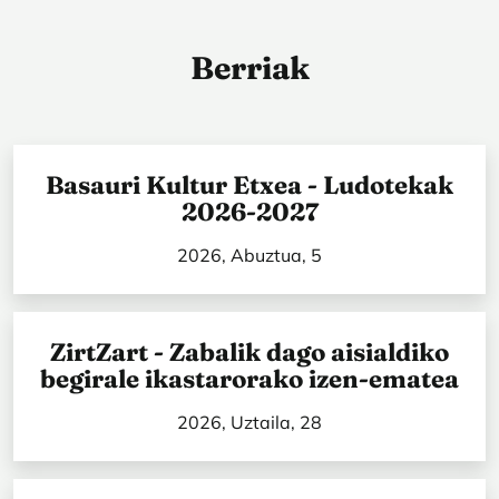
Berriak
Basauri Kultur Etxea - Ludotekak
2026-2027
2026, Abuztua, 5
ZirtZart - Zabalik dago aisialdiko
begirale ikastarorako izen-ematea
2026, Uztaila, 28