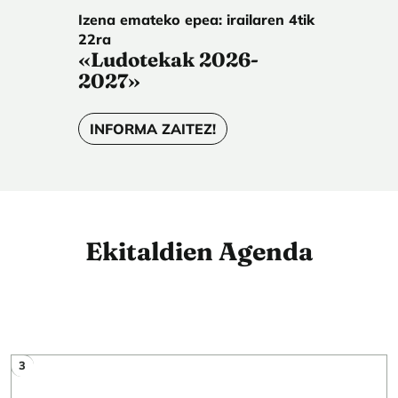
Izena emateko epea: irailaren 4tik
22ra
«Ludotekak 2026-
2027»
INFORMA ZAITEZ!
Ekitaldien Agenda
3