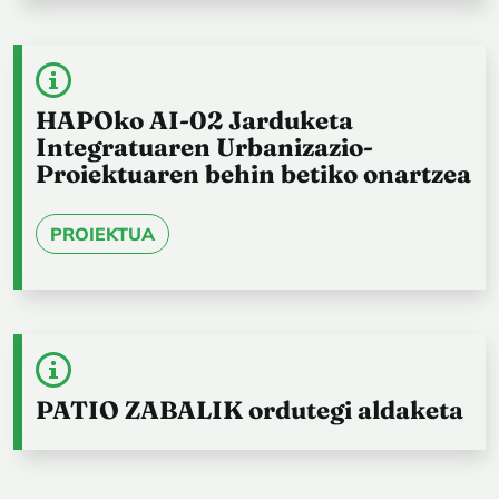
HAPOko AI-02 Jarduketa
Integratuaren Urbanizazio-
Proiektuaren behin betiko onartzea
PROIEKTUA
PATIO ZABALIK ordutegi aldaketa