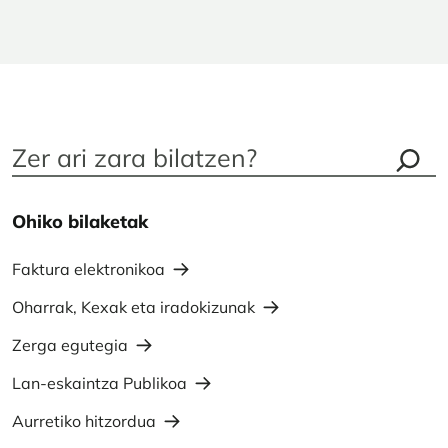
Ohiko bilaketak
Faktura elektronikoa
Oharrak, Kexak eta iradokizunak
Zerga egutegia
Lan-eskaintza Publikoa
Aurretiko hitzordua