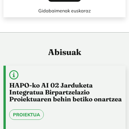
Gidabaimenak euskaraz
Abisuak
HAPO-ko AI 02 Jarduketa
Integratua Birpartzelazio
Proiektuaren behin betiko onartzea
PROIEKTUA