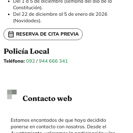
Del 1 a 5 de diciembre (semana del día de la
Constitución).
Del 22 de diciembre al 5 de enero de 2026
(Navidades).
calendar_month
RESERVA DE CITA PREVIA
Policía Local
Teléfono:
092
/
944 666 341
Contacto web
Estamos encantados de que haya decidido
ponerse en contacto con nosotros. Desde el