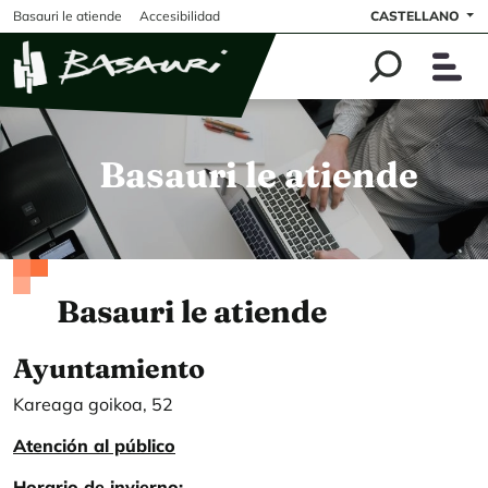
Pasar al contenido principal
Basauri le atiende
Accesibilidad
CASTELLANO
Imagen
Basauri le atiende
Basauri le atiende
Ayuntamiento
Kareaga goikoa, 52
Atención al público
Horario de invierno: