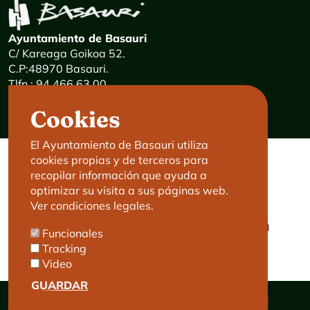
Ayuntamiento de Basauri
C/ Kareaga Goikoa 52.
C.P:48970 Basauri.
Tlfn.: 94 466 63 00
Mensajes 24 horas: 900 840 841
Cookies
E-mail:
haz@basauri.eus
El Ayuntamiento de Basauri utiliza
cookies propias y de terceros para
CONTACTO
LEGAL
recopilar información que ayuda a
optimizar su visita a sus páginas web.
Basauri le atiende
Aviso legal
Ver condiciones legales.
Cita previa
Política de Cookies
Política de privacidad
Funcionales
Accesibilidad
Tracking
Video
GUARDAR