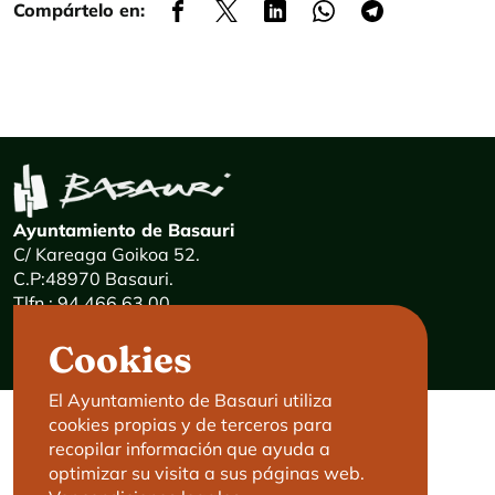
Compártelo en:
Ayuntamiento de Basauri
C/ Kareaga Goikoa 52.
C.P:48970 Basauri.
Tlfn.: 94 466 63 00
Mensajes 24 horas: 900 840 841
Cookies
E-mail:
haz@basauri.eus
El Ayuntamiento de Basauri utiliza
cookies propias y de terceros para
CONTACTO
LEGAL
recopilar información que ayuda a
optimizar su visita a sus páginas web.
Basauri le atiende
Aviso legal