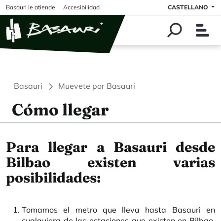
Pasar al contenido principal
Basauri le atiende
Accesibilidad
CASTELLANO
Basauri
Muevete por Basauri
Cómo llegar
Para llegar a Basauri desde
Bilbao existen varias
posibilidades:
Tomamos el metro que lleva hasta Basauri en
cualquiera de las estaciones que existen en Bilbao,