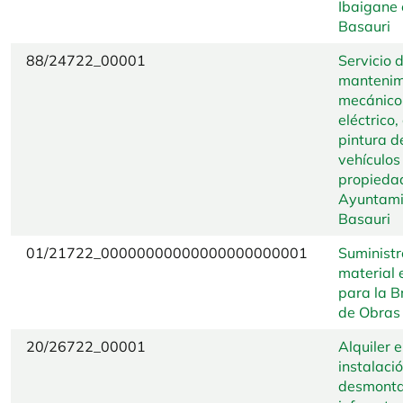
Ibaigane 
Basauri
88/24722_00001
Servicio 
mantenim
mecánico
eléctrico
pintura d
vehículos
propieda
Ayuntami
Basauri
01/21722_00000000000000000000001
Suministr
material 
para la B
de Obras
20/26722_00001
Alquiler e
instalaci
desmonta