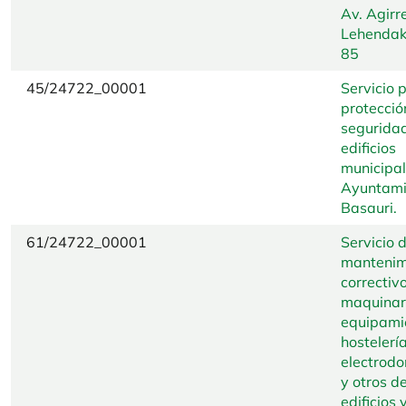
Av. Agirr
Lehendaka
85
45/24722_00001
Servicio 
protecció
segurida
edificios
municipal
Ayuntami
Basauri.
61/24722_00001
Servicio 
mantenim
correctivo
maquinar
equipami
hostelería
electrodo
y otros de
edificios 