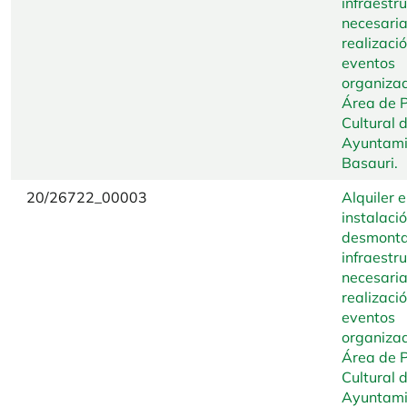
infraestr
necesaria
realizaci
eventos
organizad
Área de P
Cultural d
Ayuntami
Basauri.
20/26722_00003
Alquiler e
instalaci
desmonta
infraestr
necesaria
realizaci
eventos
organizad
Área de P
Cultural d
Ayuntami