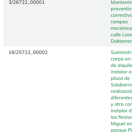
3/26722_00001
Mantenim
preventiv
correctiv
rampas
mecánica
calle Lan
Doktorre
16/25722_00002
Suministr
carpa en
de alquile
instalar e
plaza de
Solobarri
realizaci
diferente
y otra ca
instalar 
las fiest
Miguel en
parque Pi