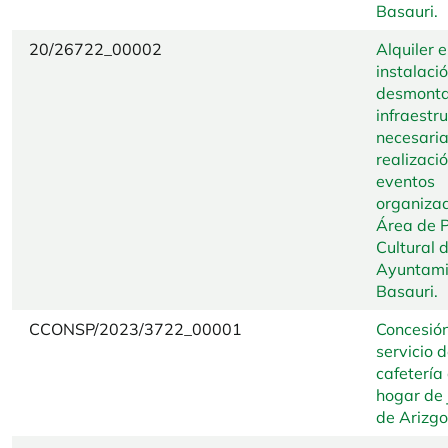
Basauri.
20/26722_00002
Alquiler e
instalaci
desmonta
infraestr
necesaria
realizaci
eventos
organizad
Área de P
Cultural d
Ayuntami
Basauri.
CCONSP/2023/3722_00001
Concesión
servicio 
cafetería
hogar de 
de Arizgoi