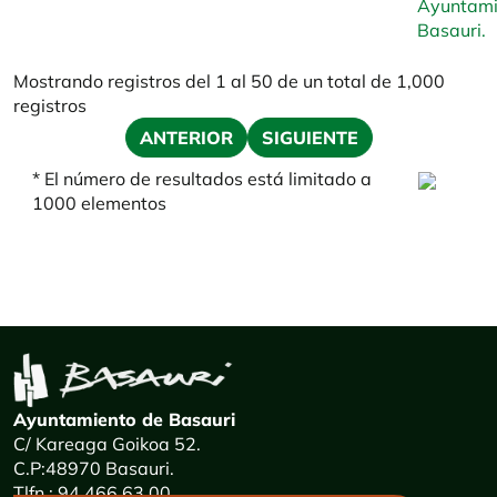
Ayuntami
Basauri.
Mostrando registros del 1 al 50 de un total de 1,000
registros
ANTERIOR
SIGUIENTE
* El número de resultados está limitado a
1000 elementos
Ayuntamiento de Basauri
C/ Kareaga Goikoa 52.
C.P:48970 Basauri.
Tlfn.: 94 466 63 00