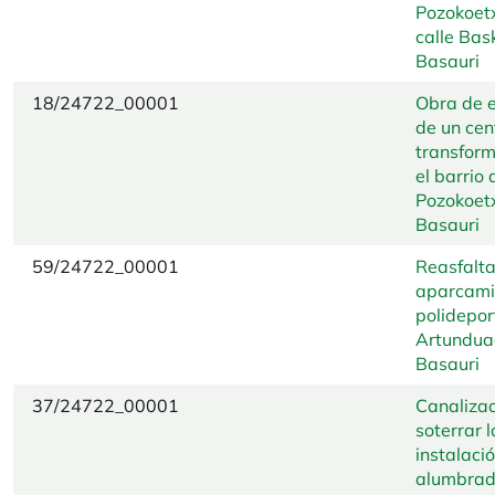
Pozokoetx
calle Bas
Basauri
18/24722_00001
Obra de e
de un cen
transform
el barrio 
Pozokoet
Basauri
59/24722_00001
Reasfalta
aparcami
polidepor
Artundua
Basauri
37/24722_00001
Canalizac
soterrar l
instalació
alumbra