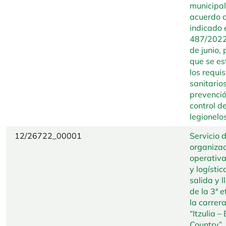
municipal
acuerdo c
indicado 
487/2022
de junio, 
que se es
los requis
sanitario
prevenció
control de
legionelo
12/26722_00001
Servicio 
organizac
operativa
y logístic
salida y 
de la 3ª 
la carrera
“Itzulia 
Country”,