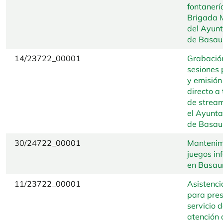
fontanerí
Brigada 
del Ayun
de Basau
14/23722_00001
Grabació
sesiones 
y emisión
directo a
de strea
el Ayunt
de Basau
30/24722_00001
Mantenim
juegos inf
en Basaur
11/23722_00001
Asistenci
para pres
servicio 
atención 