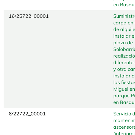
en Basaur
16/25722_00001
Suministr
carpa en
de alquile
instalar e
plaza de
Solobarri
realizaci
diferente
y otra ca
instalar 
las fiest
Miguel en
parque Pi
en Basaur
6/22722_00001
Servicio 
mantenim
ascensor
(interiore