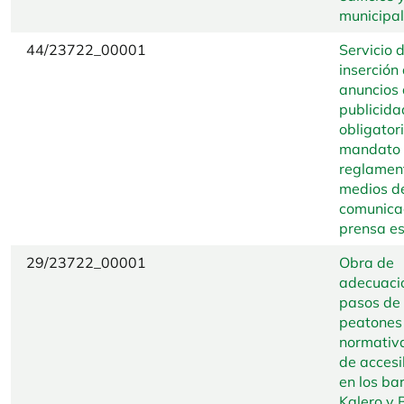
municipa
44/23722_00001
Servicio 
inserción
anuncios
publicida
obligator
mandato 
reglament
medios d
comunica
prensa es
29/23722_00001
Obra de
adecuaci
pasos de
peatones 
normativa
de accesi
en los bar
Kalero y 