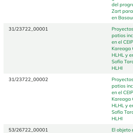
del progr
Zart para
en Basaur
31/23722_00001
Proyecto
patios in
en el CEI
Kareaga 
HLHL y en
Sofía Ta
HLHI
31/23722_00002
Proyecto
patios in
en el CEI
Kareaga 
HLHL y en
Sofía Ta
HLHI
53/26722_00001
El objeto 