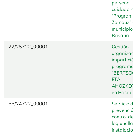
persona
cuidador
"Program
Zainduz" 
municipio
Basauri
22/25722_00001
Gestión,
organizac
impartici
program
“BERTSO
ETA
AHOZKO
en Basaur
55/24722_00001
Servicio 
prevenció
control de
legionell
instalaci