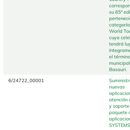
correspon
su 65ª ed
perteneci
categoría
World To
cuya cele
tendrá lu
íntegram
el términ
municipal
Basauri.
6/24722_00001
Suministr
nuevas
aplicacio
atención a
y soporte
paquete 
aplicacio
SYSTEMS 