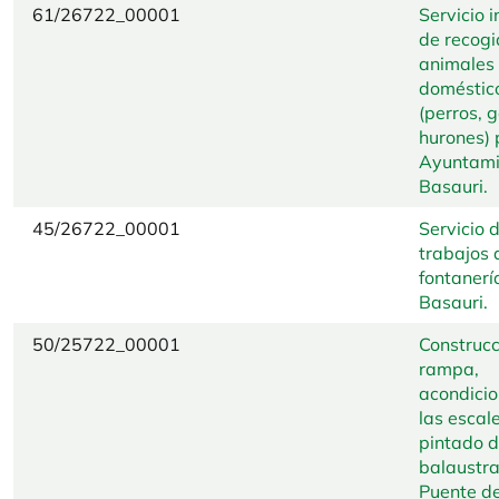
61/26722_00001
Servicio i
de recogi
animales
doméstic
(perros, 
hurones) 
Ayuntami
Basauri.
45/26722_00001
Servicio 
trabajos 
fontanerí
Basauri.
50/25722_00001
Construcc
rampa,
acondici
las escal
pintado d
balaustra
Puente de