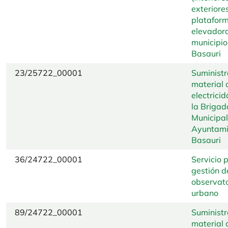
exteriores
platafor
elevadora
municipio
Basauri
23/25722_00001
Suministr
material 
electrici
la Brigad
Municipal
Ayuntami
Basauri
36/24722_00001
Servicio 
gestión d
observato
urbano
89/24722_00001
Suministr
material 