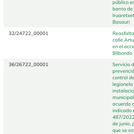
público en
barrio de
Iruaretxe
Basauri
32/24722_00001
Reasfalta
calle Ar
en el acc
Bilbondo
36/26722_00001
Servicio 
prevenció
control de
legionela
instalaci
municipal
acuerdo c
indicado 
487/2022
de junio, 
que se es