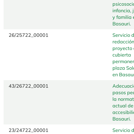
psicosoci
infancia,
y familia 
Basauri.
26/25722_00001
Servicio 
redacción
proyecto
cubierta
permanen
plaza Sol
en Basaur
43/26722_00001
Adecuaci
pasos pe
la normat
actual de
accesibil
Basauri.
23/24722_00001
Servicio 