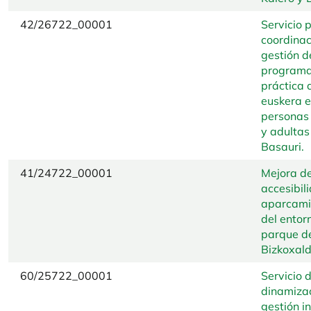
42/26722_00001
Servicio 
coordinac
gestión d
programa
práctica 
euskera e
personas
y adultas
Basauri.
41/24722_00001
Mejora d
accesibil
aparcami
del entor
parque d
Bizkoxal
60/25722_00001
Servicio 
dinamizac
gestión i