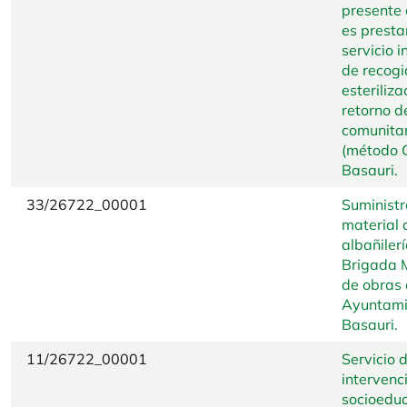
presente 
es prestar
servicio i
de recogi
esteriliza
retorno d
comunitar
(método 
Basauri.
33/26722_00001
Suministr
material 
albañiler
Brigada 
de obras 
Ayuntami
Basauri.
11/26722_00001
Servicio 
intervenc
socioeduc