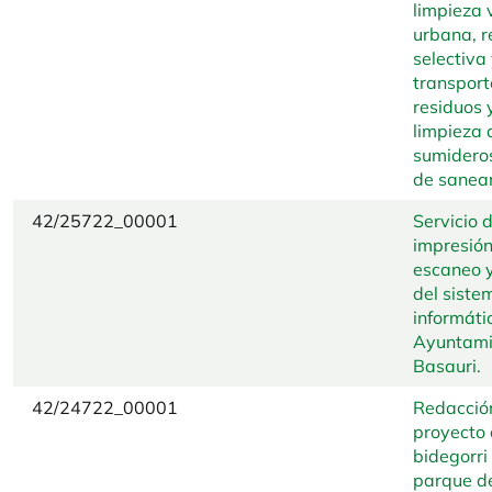
limpieza 
urbana, r
selectiva
transport
residuos 
limpieza 
sumideros
de sanea
42/25722_00001
Servicio 
impresión
escaneo y
del siste
informáti
Ayuntami
Basauri.
42/24722_00001
Redacció
proyecto
bidegorri 
parque d