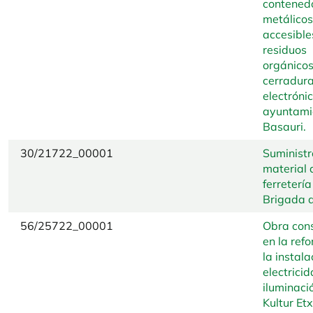
contened
metálicos
accesible
residuos
orgánicos
cerradur
electróni
ayuntami
Basauri.
30/21722_00001
Suministr
material 
ferretería
Brigada 
56/25722_00001
Obra cons
en la ref
la instala
electrici
iluminaci
Kultur Et