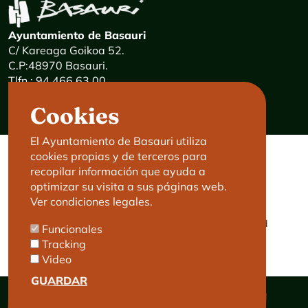
Ayuntamiento de Basauri
C/ Kareaga Goikoa 52.
C.P:48970 Basauri.
Tlfn.: 94 466 63 00
Mensajes 24 horas: 900 840 841
Cookies
E-mail:
haz@basauri.eus
El Ayuntamiento de Basauri utiliza
cookies propias y de terceros para
CONTACTO
LEGAL
recopilar información que ayuda a
optimizar su visita a sus páginas web.
Basauri le atiende
Aviso legal
Ver condiciones legales.
Cita previa
Política de Cookies
Política de privacidad
Funcionales
Accesibilidad
Tracking
Video
GUARDAR