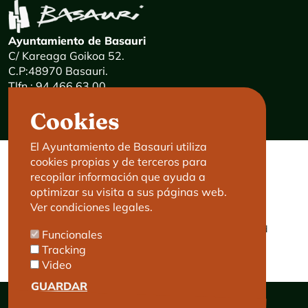
Ayuntamiento de Basauri
C/ Kareaga Goikoa 52.
C.P:48970 Basauri.
Tlfn.: 94 466 63 00
Mensajes 24 horas: 900 840 841
Cookies
E-mail:
haz@basauri.eus
El Ayuntamiento de Basauri utiliza
cookies propias y de terceros para
CONTACTO
LEGAL
recopilar información que ayuda a
optimizar su visita a sus páginas web.
Basauri le atiende
Aviso legal
Ver condiciones legales.
Cita previa
Política de Cookies
Política de privacidad
Funcionales
Accesibilidad
Tracking
Video
GUARDAR