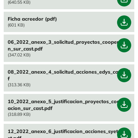
(640.55 KB)
File
Ficha acreedor (pdf)
(601 KB)
File
06_2022_anexo_3_solicitud_proyectos_cooperacio
n_sur_cast.pdf
(347.02 KB)
File
08_2022_anexo_4_solicitud_acciones_edys_cast.pd
f
(313.36 KB)
File
10_2022_anexo_5_justificacion_proyectos_cooper
acion_sur_cast.pdf
(318.89 KB)
File
12_2022_anexo_6_justificacion_acciones_syets_ca
st.pdf