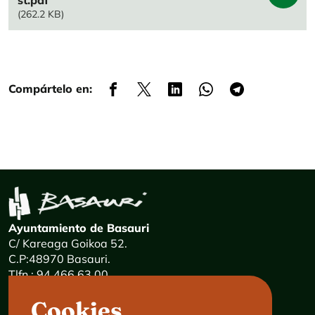
(262.2 KB)
Compártelo en:
Ayuntamiento de Basauri
C/ Kareaga Goikoa 52.
C.P:48970 Basauri.
Tlfn.: 94 466 63 00
Mensajes 24 horas: 900 840 841
Cookies
E-mail:
haz@basauri.eus