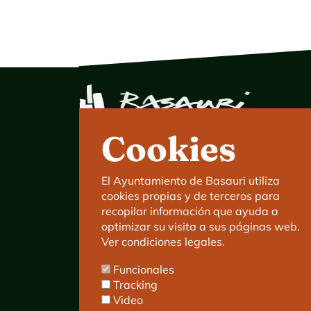
Cookies
Ayuntamiento de Basauri
C/ Kareaga Goikoa 52.
El Ayuntamiento de Basauri utiliza
C.P:48970 Basauri.
cookies propias y de terceros para
Tlfn.: 94 466 63 00
recopilar información que ayuda a
Mensajes 24 horas: 900 840 841
optimizar su visita a sus páginas web.
E-mail:
haz@basauri.eus
Ver condiciones legales.
Funcionales
Tracking
Video