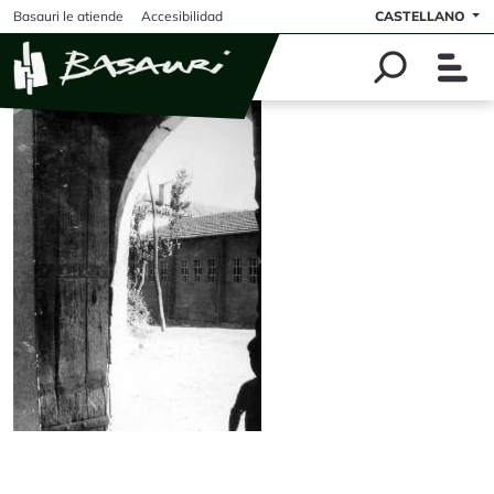
Pasar al contenido principal
Basauri le atiende
Accesibilidad
CASTELLANO