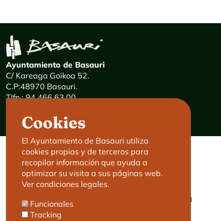
Ayuntamiento de Basauri
C/ Kareaga Goikoa 52.
C.P:48970 Basauri.
Tlfn.: 94 466 63 00
Mensajes 24 horas: 900 840 841
Cookies
E-mail:
haz@basauri.eus
El Ayuntamiento de Basauri utiliza
cookies propias y de terceros para
CONTACTO
LEGAL
recopilar información que ayuda a
optimizar su visita a sus páginas web.
Basauri le atiende
Aviso legal
Ver condiciones legales.
Cita previa
Política de Cookies
Política de privacidad
Funcionales
Accesibilidad
Tracking