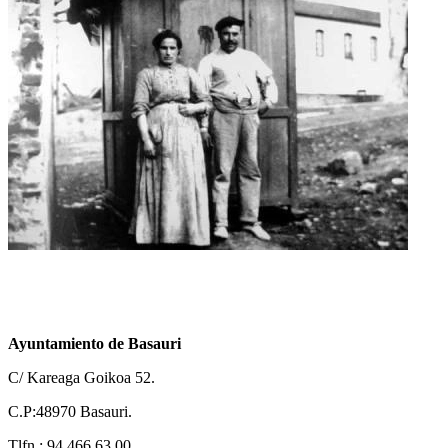
Ayuntamiento de Basauri
C/ Kareaga Goikoa 52.
C.P:48970 Basauri.
Tlfn.: 94 466 63 00