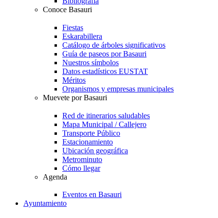
Bibliografía
Conoce Basauri
Fiestas
Eskarabillera
Catálogo de árboles significativos
Guía de paseos por Basauri
Nuestros símbolos
Datos estadísticos EUSTAT
Méritos
Organismos y empresas municipales
Muevete por Basauri
Red de itinerarios saludables
Mapa Municipal / Callejero
Transporte Público
Estacionamiento
Ubicación geográfica
Metrominuto
Cómo llegar
Agenda
Eventos en Basauri
Ayuntamiento