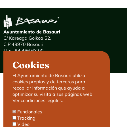
Ayuntamiento de Basauri
C/ Kareaga Goikoa 52.
C.P:48970 Basauri.
Tlfn.: 94 466 63 00
Mensajes 24 horas: 900 840 841
Cookies
E-mail:
haz@basauri.eus
El Ayuntamiento de Basauri utiliza
cookies propias y de terceros para
CONTACTO
LEGAL
recopilar información que ayuda a
optimizar su visita a sus páginas web.
Basauri le atiende
Aviso legal
Ver condiciones legales.
Cita previa
Política de Cookies
Política de privacidad
Funcionales
Accesibilidad
Tracking
Video