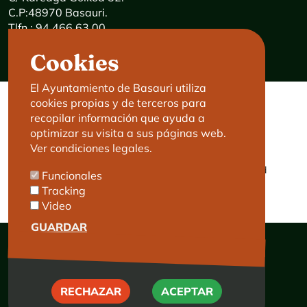
C.P:48970 Basauri.
Tlfn.: 94 466 63 00
Mensajes 24 horas: 900 840 841
Cookies
E-mail:
haz@basauri.eus
El Ayuntamiento de Basauri utiliza
cookies propias y de terceros para
CONTACTO
LEGAL
recopilar información que ayuda a
optimizar su visita a sus páginas web.
Basauri le atiende
Aviso legal
Ver condiciones legales.
Cita previa
Política de Cookies
Política de privacidad
Funcionales
Accesibilidad
Tracking
Video
GUARDAR
RECHAZAR
RECHAZAR
ACEPTAR
© Ayuntamiento de Basauri 2026