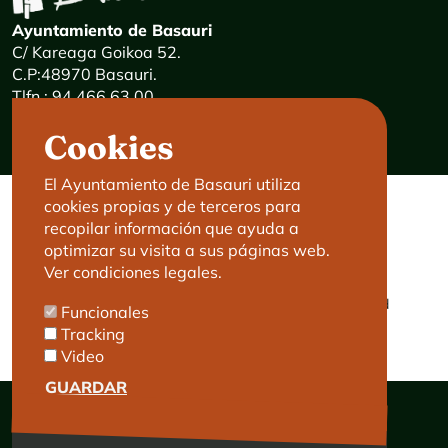
Ayuntamiento de Basauri
C/ Kareaga Goikoa 52.
C.P:48970 Basauri.
Tlfn.: 94 466 63 00
Mensajes 24 horas: 900 840 841
Cookies
E-mail:
haz@basauri.eus
El Ayuntamiento de Basauri utiliza
cookies propias y de terceros para
CONTACTO
LEGAL
recopilar información que ayuda a
optimizar su visita a sus páginas web.
Basauri le atiende
Aviso legal
Ver condiciones legales.
Cita previa
Política de Cookies
Política de privacidad
Funcionales
Accesibilidad
Tracking
Video
GUARDAR