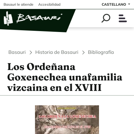
Pasar al contenido principal
Basauri le atiende
Accesibilidad
CASTELLANO
Basauri
Historia de Basauri
Bibliografía
Los Ordeñana
Goxenechea unafamilia
vizcaina en el XVIII