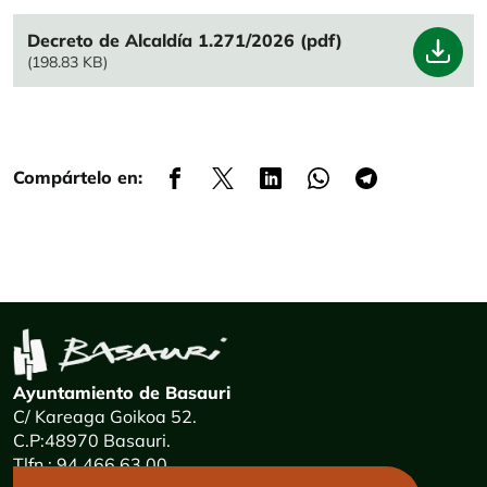
File
Decreto de Alcaldía 1.271/2026 (pdf)
(198.83 KB)
Compártelo en:
Ayuntamiento de Basauri
C/ Kareaga Goikoa 52.
C.P:48970 Basauri.
Tlfn.: 94 466 63 00