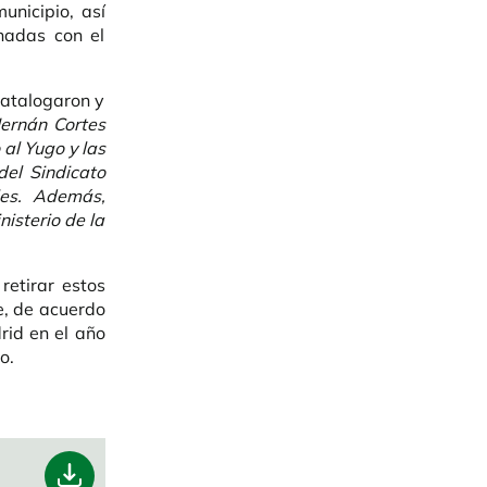
unicipio, así
nadas con el
catalogaron y
Hernán Cortes
 al Yugo y las
del Sindicato
les. Además,
isterio de la
retirar estos
e, de acuerdo
rid en el año
o.