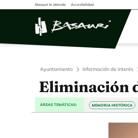
Pasar al contenido principal
Basauri le atiende
Accesibilidad
Ayuntamiento
Información de interés
Eliminación 
ÁREAS TEMÁTICAS
MEMORIA HISTÓRICA