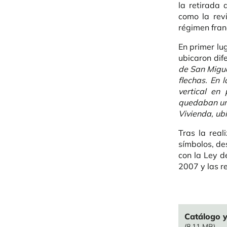
la retirada 
como la rev
régimen fran
En primer lu
ubicaron dif
de San Miguel
flechas. En 
vertical en
quedaban un 
Vivienda, ub
Tras la real
símbolos, de
con la Ley d
2007 y las 
File
Catálogo y
(8.11 MB)