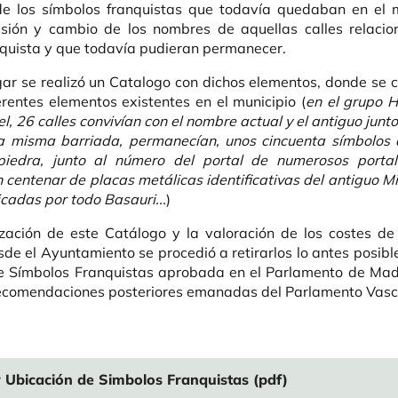
de los símbolos franquistas que todavía quedaban en el m
isión y cambio de los nombres de aquellas calles relacio
quista y que todavía pudieran permanecer.
gar se realizó un Catalogo con dichos elementos, donde se 
erentes elementos existentes en el municipio (
en el grupo 
, 26 calles convivían con el nombre actual y el antiguo junto
la misma barriada, permanecían, unos cincuenta símbolos 
 piedra, junto al número del portal de numerosos porta
centenar de placas metálicas identificativas del antiguo Min
icadas por todo Basauri...
)
ización de este Catálogo y la valoración de los costes de 
sde el Ayuntamiento se procedió a retirarlos lo antes posibl
e Símbolos Franquistas aprobada en el Parlamento de Mad
recomendaciones posteriores emanadas del Parlamento Vasc
 Ubicación de Simbolos Franquistas (pdf)