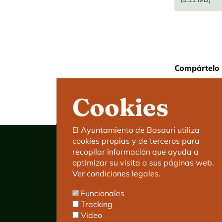
Compártelo 
Cookies
El Ayuntamiento de Basauri utiliza
cookies propias y de terceros para
recopilar información que ayuda a
optimizar su visita a sus páginas web.
Ver condiciones legales.
Ayuntamiento de Basauri
Funcionales
C/ Kareaga Goikoa 52.
Tracking
C.P:48970 Basauri.
Video
Tlfn.: 94 466 63 00