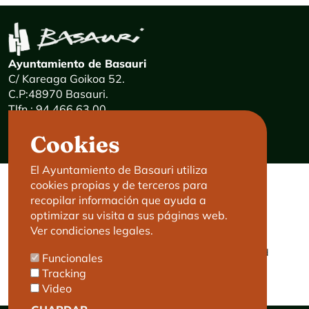
Ayuntamiento de Basauri
C/ Kareaga Goikoa 52.
C.P:48970 Basauri.
Tlfn.: 94 466 63 00
Mensajes 24 horas: 900 840 841
Cookies
E-mail:
haz@basauri.eus
El Ayuntamiento de Basauri utiliza
cookies propias y de terceros para
CONTACTO
LEGAL
recopilar información que ayuda a
optimizar su visita a sus páginas web.
Basauri le atiende
Aviso legal
Ver condiciones legales.
Cita previa
Política de Cookies
Política de privacidad
Funcionales
Accesibilidad
Tracking
Video