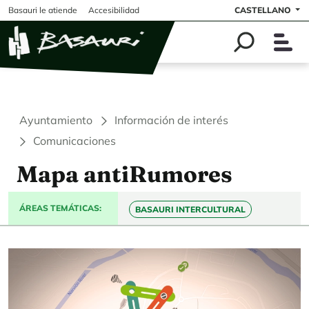
Pasar al contenido principal
Basauri le atiende
Accesibilidad
CASTELLANO
Ayuntamiento
Información de interés
Comunicaciones
Mapa antiRumores
ÁREAS TEMÁTICAS
BASAURI INTERCULTURAL