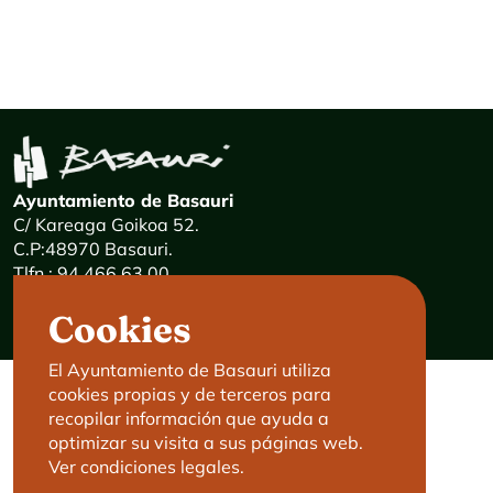
Ayuntamiento de Basauri
C/ Kareaga Goikoa 52.
C.P:48970 Basauri.
Tlfn.: 94 466 63 00
Mensajes 24 horas: 900 840 841
Cookies
E-mail:
haz@basauri.eus
El Ayuntamiento de Basauri utiliza
cookies propias y de terceros para
CONTACTO
LEGAL
recopilar información que ayuda a
optimizar su visita a sus páginas web.
Basauri le atiende
Aviso legal
Ver condiciones legales.
Cita previa
Política de Cookies