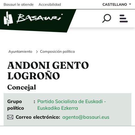
Pasar al contenido principal
Basauri le atiende
Accesibilidad
CASTELLANO
Ayuntamiento
Composición política
ANDONI GENTO
LOGROÑO
Concejal
Grupo
Partido Socialista de Euskadi -
político
Euskadiko Ezkerra
Correo electrónico
agento@basauri.eus