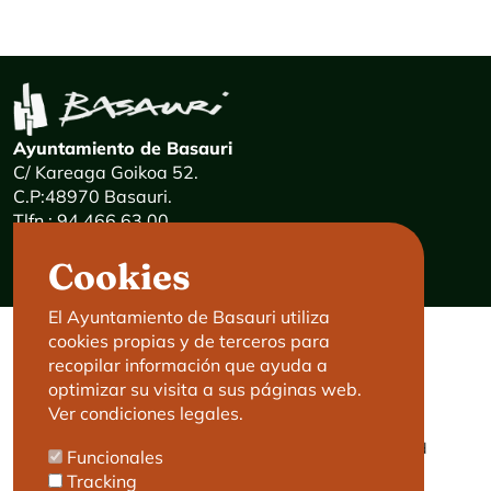
Ayuntamiento de Basauri
C/ Kareaga Goikoa 52.
C.P:48970 Basauri.
Tlfn.: 94 466 63 00
Mensajes 24 horas: 900 840 841
Cookies
E-mail:
haz@basauri.eus
El Ayuntamiento de Basauri utiliza
cookies propias y de terceros para
CONTACTO
LEGAL
recopilar información que ayuda a
optimizar su visita a sus páginas web.
Basauri le atiende
Aviso legal
Ver condiciones legales.
Cita previa
Política de Cookies
Política de privacidad
Funcionales
Accesibilidad
Tracking