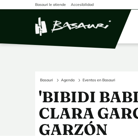
Pasar al contenido principal
Basauri le atiende
Accesibilidad
Basauri
Agenda
Eventos en Basauri
'BIBIDI BABI
CLARA GAR
GARZÓN