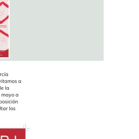
rcía
nvitamos a
de la
e mayo a
posición
tar los