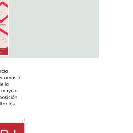
rcía
nvitamos a
de la
e mayo a
posición
tar los