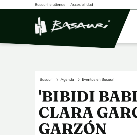
Pasar al contenido principal
Basauri le atiende
Accesibilidad
Basauri
Agenda
Eventos en Basauri
'BIBIDI BABI
CLARA GAR
GARZÓN