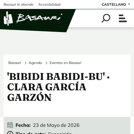
Pasar al contenido principal
Basauri le atiende
Accesibilidad
CASTELLANO
Basauri
Agenda
Eventos en Basauri
'BIBIDI BABIDI-BU' ·
CLARA GARCÍA
GARZÓN
Fecha
23 de Mayo de 2026