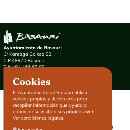
Ayuntamiento de Basauri
C/ Kareaga Goikoa 52.
C.P:48970 Basauri.
Tlfn.: 94 466 63 00
Mensajes 24 horas: 900 840 841
Cookies
E-mail:
haz@basauri.eus
El Ayuntamiento de Basauri utiliza
cookies propias y de terceros para
CONTACTO
LEGAL
recopilar información que ayuda a
optimizar su visita a sus páginas web.
Basauri le atiende
Aviso legal
Ver condiciones legales.
Cita previa
Política de Cookies
Política de privacidad
Funcionales