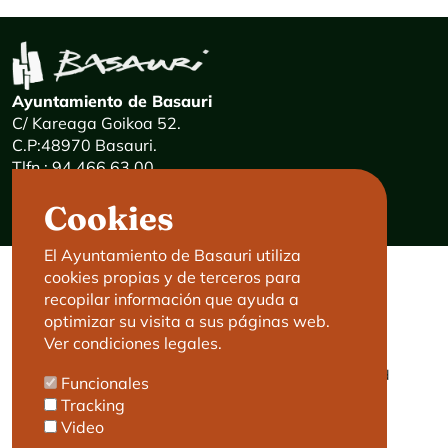
Ayuntamiento de Basauri
C/ Kareaga Goikoa 52.
C.P:48970 Basauri.
Tlfn.: 94 466 63 00
Mensajes 24 horas: 900 840 841
Cookies
E-mail:
haz@basauri.eus
El Ayuntamiento de Basauri utiliza
cookies propias y de terceros para
CONTACTO
LEGAL
recopilar información que ayuda a
optimizar su visita a sus páginas web.
Basauri le atiende
Aviso legal
Ver condiciones legales.
Cita previa
Política de Cookies
Política de privacidad
Funcionales
Accesibilidad
Tracking
Video