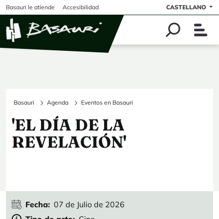
Pasar al contenido principal
Basauri le atiende
Accesibilidad
CASTELLANO
Basauri
Agenda
Eventos en Basauri
'EL DÍA DE LA
REVELACIÓN'
Fecha
07 de Julio de 2026