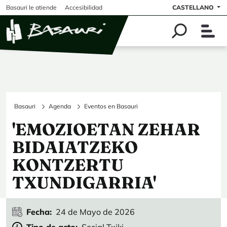
Pasar al contenido principal
Basauri le atiende
Accesibilidad
CASTELLANO
Basauri
Agenda
Eventos en Basauri
'EMOZIOETAN ZEHAR
BIDAIATZEKO
KONTZERTU
TXUNDIGARRIA'
Fecha
24 de Mayo de 2026