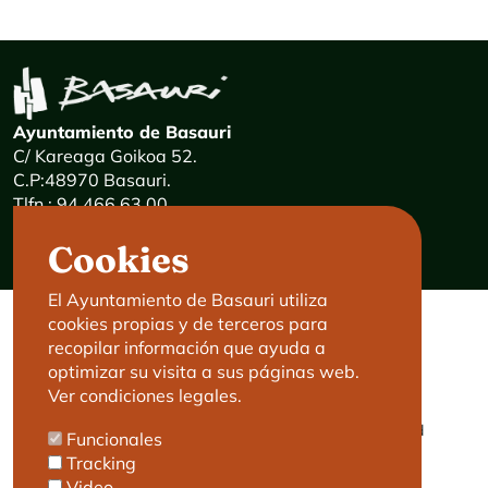
Ayuntamiento de Basauri
C/ Kareaga Goikoa 52.
C.P:48970 Basauri.
Tlfn.: 94 466 63 00
Mensajes 24 horas: 900 840 841
Cookies
E-mail:
haz@basauri.eus
El Ayuntamiento de Basauri utiliza
cookies propias y de terceros para
CONTACTO
LEGAL
recopilar información que ayuda a
optimizar su visita a sus páginas web.
Basauri le atiende
Aviso legal
Ver condiciones legales.
Cita previa
Política de Cookies
Política de privacidad
Funcionales
Accesibilidad
Tracking
Video