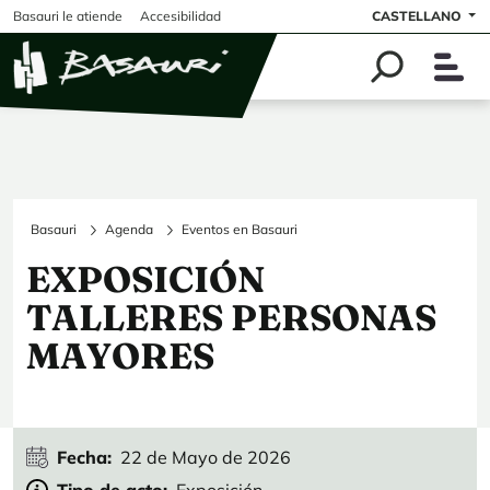
Pasar al contenido principal
Basauri le atiende
Accesibilidad
CASTELLANO
Basauri
Agenda
Eventos en Basauri
EXPOSICIÓN
TALLERES PERSONAS
MAYORES
Fecha
22 de Mayo de 2026