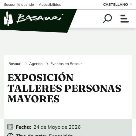
Pasar al contenido principal
Basauri le atiende
Accesibilidad
CASTELLANO
Basauri
Agenda
Eventos en Basauri
EXPOSICIÓN
TALLERES PERSONAS
MAYORES
Fecha
24 de Mayo de 2026