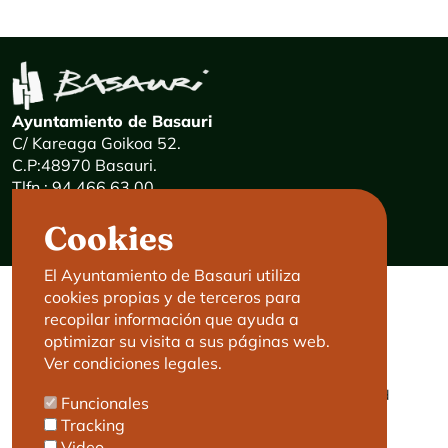
Ayuntamiento de Basauri
C/ Kareaga Goikoa 52.
C.P:48970 Basauri.
Tlfn.: 94 466 63 00
Mensajes 24 horas: 900 840 841
Cookies
E-mail:
haz@basauri.eus
El Ayuntamiento de Basauri utiliza
cookies propias y de terceros para
CONTACTO
LEGAL
recopilar información que ayuda a
optimizar su visita a sus páginas web.
Basauri le atiende
Aviso legal
Ver condiciones legales.
Cita previa
Política de Cookies
Política de privacidad
Funcionales
Accesibilidad
Tracking
Video