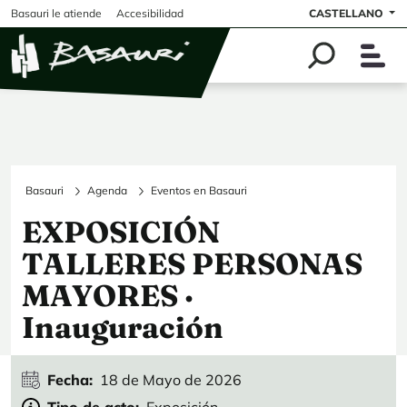
Pasar al contenido principal
Basauri le atiende
Accesibilidad
CASTELLANO
Basauri
Agenda
Eventos en Basauri
EXPOSICIÓN
TALLERES PERSONAS
MAYORES ·
Inauguración
Fecha
18 de Mayo de 2026