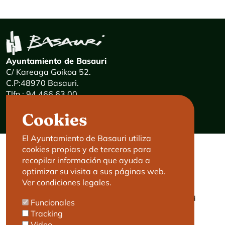
Ayuntamiento de Basauri
C/ Kareaga Goikoa 52.
C.P:48970 Basauri.
Tlfn.: 94 466 63 00
Mensajes 24 horas: 900 840 841
Cookies
E-mail:
haz@basauri.eus
El Ayuntamiento de Basauri utiliza
cookies propias y de terceros para
CONTACTO
LEGAL
recopilar información que ayuda a
optimizar su visita a sus páginas web.
Basauri le atiende
Aviso legal
Ver condiciones legales.
Cita previa
Política de Cookies
Política de privacidad
Funcionales
Accesibilidad
Tracking
Video