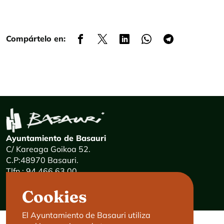
Compártelo en:
Ayuntamiento de Basauri
C/ Kareaga Goikoa 52.
C.P:48970 Basauri.
Tlfn.: 94 466 63 00
Mensajes 24 horas: 900 840 841
Cookies
E-mail:
haz@basauri.eus
El Ayuntamiento de Basauri utiliza