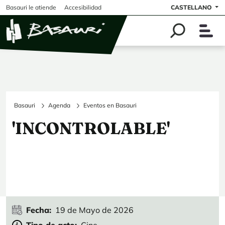
Pasar al contenido principal
Basauri le atiende
Accesibilidad
CASTELLANO
Basauri
Agenda
Eventos en Basauri
'INCONTROLABLE'
Fecha
19 de Mayo de 2026