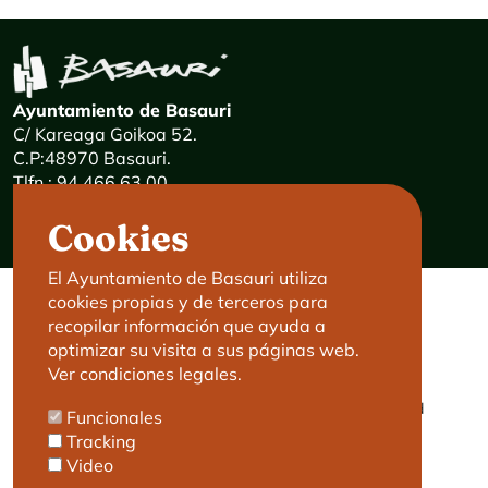
Ayuntamiento de Basauri
C/ Kareaga Goikoa 52.
C.P:48970 Basauri.
Tlfn.: 94 466 63 00
Mensajes 24 horas: 900 840 841
Cookies
E-mail:
haz@basauri.eus
El Ayuntamiento de Basauri utiliza
cookies propias y de terceros para
CONTACTO
LEGAL
recopilar información que ayuda a
optimizar su visita a sus páginas web.
Basauri le atiende
Aviso legal
Ver condiciones legales.
Cita previa
Política de Cookies
Política de privacidad
Funcionales
Accesibilidad
Tracking
Video