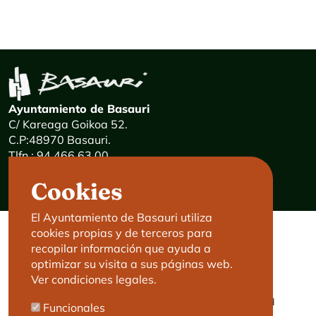
Ayuntamiento de Basauri
C/ Kareaga Goikoa 52.
C.P:48970 Basauri.
Tlfn.: 94 466 63 00
Mensajes 24 horas: 900 840 841
Cookies
E-mail:
haz@basauri.eus
El Ayuntamiento de Basauri utiliza
cookies propias y de terceros para
CONTACTO
LEGAL
recopilar información que ayuda a
optimizar su visita a sus páginas web.
Basauri le atiende
Aviso legal
Ver condiciones legales.
Cita previa
Política de Cookies
Política de privacidad
Funcionales