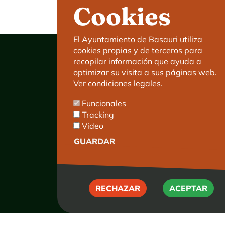
Cookies
El Ayuntamiento de Basauri utiliza
cookies propias y de terceros para
recopilar información que ayuda a
optimizar su visita a sus páginas web.
Ver condiciones legales.
Ayuntamiento de Basauri
Funcionales
C/ Kareaga Goikoa 52.
Tracking
C.P:48970 Basauri.
Video
Tlfn.: 94 466 63 00
Mensajes 24 horas: 900 840 841
GUARDAR
E-mail:
haz@basauri.eus
RECHAZAR
RECHAZAR
ACEPTAR