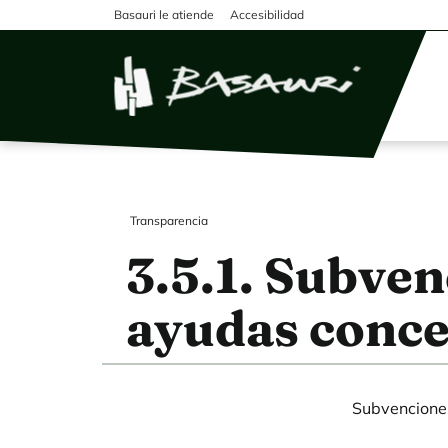
Pasar al contenido principal
Basauri le atiende
Accesibilidad
Transparencia
3.5.1. Subven
ayudas conce
Subvenciones