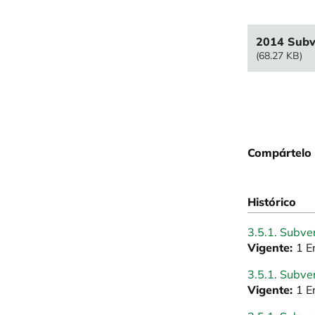
File
2014 Subv
(68.27 KB)
Compártelo 
Histórico
3.5.1. Subve
Vigente:
1 E
3.5.1. Subve
Vigente:
1 E