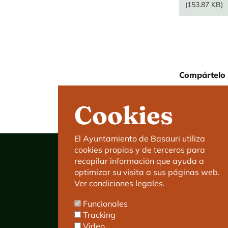
(153.87 KB)
Compártelo 
Cookies
El Ayuntamiento de Basauri utiliza
cookies propias y de terceros para
recopilar información que ayuda a
optimizar su visita a sus páginas web.
Ver condiciones legales.
Ayuntamiento de Basauri
Funcionales
C/ Kareaga Goikoa 52.
Tracking
C.P:48970 Basauri.
Video
Tlfn.: 94 466 63 00