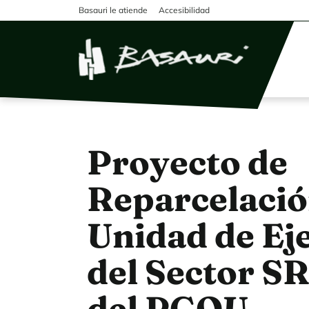
Pasar al contenido principal
Basauri le atiende
Accesibilidad
Proyecto de
Reparcelació
Unidad de Ej
del Sector SR
del PGOU