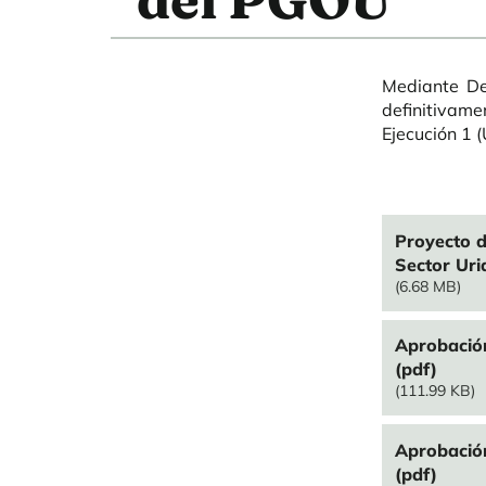
Mediante De
definitivam
Ejecución 1 
File
Proyecto d
Sector Uri
(6.68 MB)
File
Aprobación
(pdf)
(111.99 KB)
File
Aprobación
(pdf)