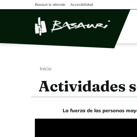
Pasar al contenido principal
Basauri le atiende
Accesibilidad
Inicio
Actividades s
La fuerza de las personas may
URL de Video remoto