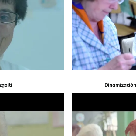
goiti
Dinamización
URL de Video remoto