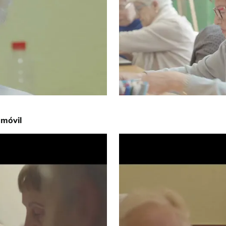
 móvil
URL de Video remoto