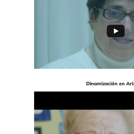
Dinamización en Ariz
URL de Video remoto