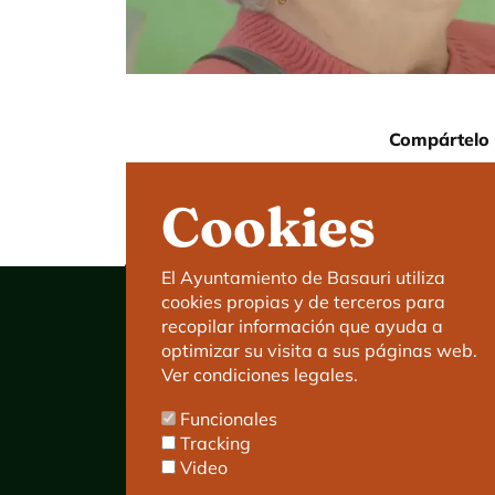
Compártelo 
Cookies
El Ayuntamiento de Basauri utiliza
cookies propias y de terceros para
recopilar información que ayuda a
optimizar su visita a sus páginas web.
Ver condiciones legales.
Ayuntamiento de Basauri
Funcionales
C/ Kareaga Goikoa 52.
Tracking
C.P:48970 Basauri.
Video
Tlfn.: 94 466 63 00