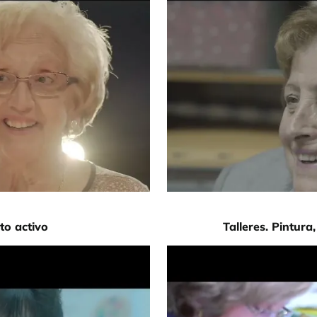
to activo
Talleres. Pintur
URL de Video remoto