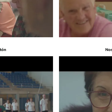
atón
No
URL de Video remoto