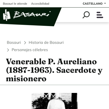
Pasar al contenido principal
Basauri le atiende
Accesibilidad
CASTELLANO
Basauri
Historia de Basauri
Personajes célebres
Venerable P. Aureliano
(1887-1963). Sacerdote y
misionero