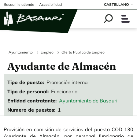
Pasar al contenido principal
Basauri le atiende
Accesibilidad
CASTELLANO
Ayuntamiento
Empleo
Oferta Publica de Empleo
Ayudante de Almacén
Tipo de puesto
Promoción interna
Tipo de personal
Funcionario
Entidad contratante
Ayuntamiento de Basauri
Numero de puestos
1
Provisión en comisión de servicios del puesto COD 130
Ayudante de Almacén, por personal funcionario de