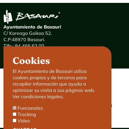
Ayuntamiento de Basauri
C/ Kareaga Goikoa 52.
C.P:48970 Basauri.
Tlfn.: 94 466 63 00
Mensajes 24 horas: 900 840 841
Cookies
E-mail:
haz@basauri.eus
El Ayuntamiento de Basauri utiliza
cookies propias y de terceros para
CONTACTO
LEGAL
recopilar información que ayuda a
optimizar su visita a sus páginas web.
Basauri le atiende
Aviso legal
Ver condiciones legales.
Cita previa
Política de Cookies
Política de privacidad
Funcionales
Accesibilidad
Tracking
Video