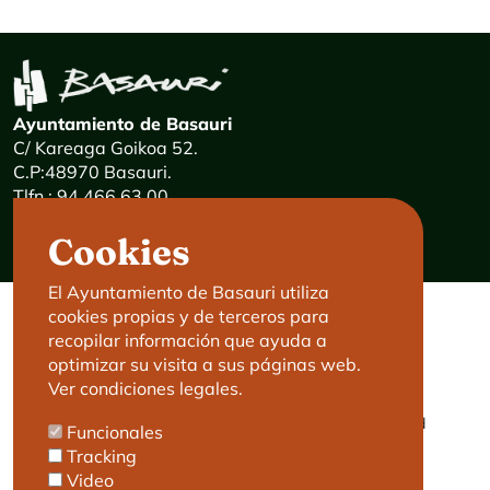
Ayuntamiento de Basauri
C/ Kareaga Goikoa 52.
C.P:48970 Basauri.
Tlfn.: 94 466 63 00
Mensajes 24 horas: 900 840 841
Cookies
E-mail:
haz@basauri.eus
El Ayuntamiento de Basauri utiliza
cookies propias y de terceros para
CONTACTO
LEGAL
recopilar información que ayuda a
optimizar su visita a sus páginas web.
Basauri le atiende
Aviso legal
Ver condiciones legales.
Cita previa
Política de Cookies
Política de privacidad
Funcionales
Accesibilidad
Tracking
Video