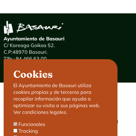
Ayuntamiento de Basauri
C/ Kareaga Goikoa 52.
C.P:48970 Basauri.
Tlfn.: 94 466 63 00
Mensajes 24 horas: 900 840 841
Cookies
E-mail:
haz@basauri.eus
El Ayuntamiento de Basauri utiliza
cookies propias y de terceros para
CONTACTO
LEGAL
recopilar información que ayuda a
optimizar su visita a sus páginas web.
Basauri le atiende
Aviso legal
Ver condiciones legales.
Cita previa
Política de Cookies
Política de privacidad
Funcionales
Accesibilidad
Tracking