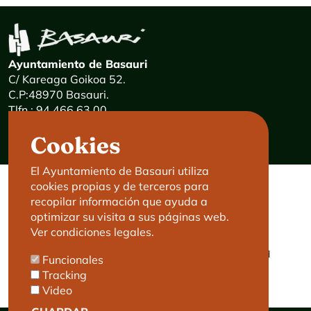
Ayuntamiento de Basauri
C/ Kareaga Goikoa 52.
C.P:48970 Basauri.
Tlfn.: 94 466 63 00
Mensajes 24 horas: 900 840 841
Cookies
E-mail:
haz@basauri.eus
El Ayuntamiento de Basauri utiliza
cookies propias y de terceros para
CONTACTO
LEGAL
recopilar información que ayuda a
optimizar su visita a sus páginas web.
Basauri le atiende
Aviso legal
Ver condiciones legales.
Cita previa
Política de Cookies
Política de privacidad
Funcionales
Accesibilidad
Tracking
Video