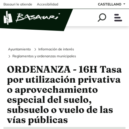
Pasar al contenido principal
Basauri le atiende
Accesibilidad
CASTELLANO
Ayuntamiento
Información de interés
Reglamentos y ordenanzas municipales
ORDENANZA - 16H Tasa
por utilización privativa
o aprovechamiento
especial del suelo,
subsuelo o vuelo de las
vías públicas