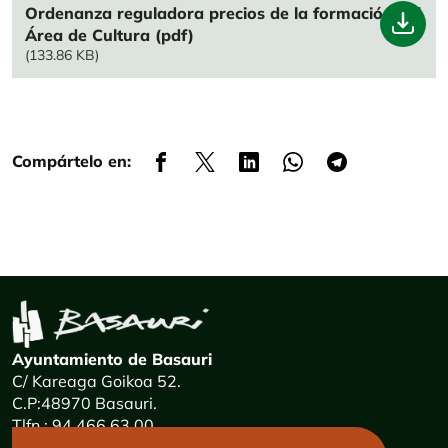
File
Ordenanza reguladora precios de la formación del
Área de Cultura (pdf)
(133.86 KB)
Compártelo en:
Ayuntamiento de Basauri
C/ Kareaga Goikoa 52.
C.P:48970 Basauri.
Tlfn.: 94 466 63 00
Mensajes 24 horas: 900 840 841