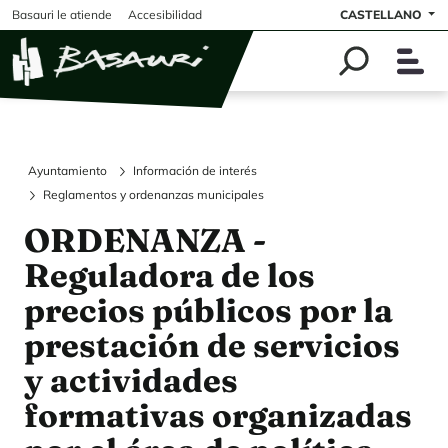
Pasar al contenido principal
Basauri le atiende
Accesibilidad
CASTELLANO
Ayuntamiento
Información de interés
Reglamentos y ordenanzas municipales
ORDENANZA -
Reguladora de los
precios públicos por la
prestación de servicios
y actividades
formativas organizadas