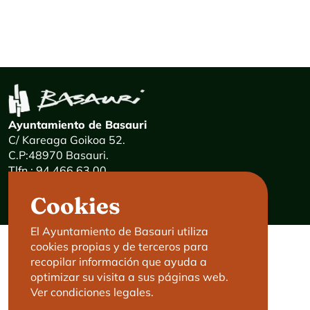
Ayuntamiento de Basauri
C/ Kareaga Goikoa 52.
C.P:48970 Basauri.
Tlfn.: 94 466 63 00
Mensajes 24 horas: 900 840 841
Cookies
E-mail:
haz@basauri.eus
El Ayuntamiento de Basauri utiliza
cookies propias y de terceros para
CONTACTO
LEGAL
recopilar información que ayuda a
optimizar su visita a sus páginas web.
Basauri le atiende
Aviso legal
Ver condiciones legales.
Cita previa
Política de Cookies