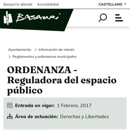
Pasar al contenido principal
Basauri le atiende
Accesibilidad
CASTELLANO
Ayuntamiento
Información de interés
Reglamentos y ordenanzas municipales
ORDENANZA -
Reguladora del espacio
público
Entrada en vigor
1 Febrero, 2017
Área de actuación
Derechos y Libertades