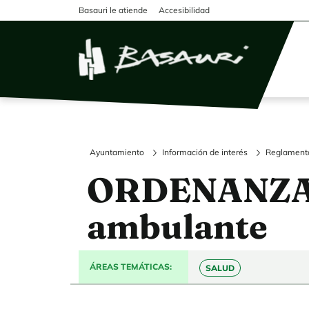
Pasar al contenido principal
Basauri le atiende
Accesibilidad
Ayuntamiento
Información de interés
Reglamento
ORDENANZA 
ambulante
ÁREAS TEMÁTICAS
SALUD