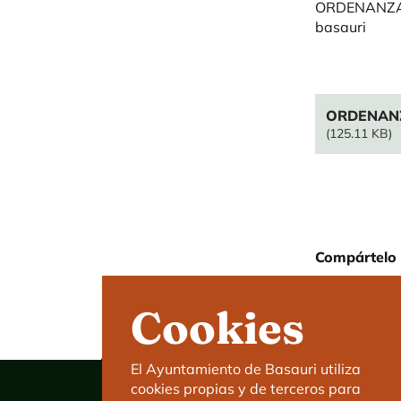
ORDENANZA 
basauri
File
ORDENANZ
(125.11 KB)
Compártelo 
Cookies
El Ayuntamiento de Basauri utiliza
cookies propias y de terceros para