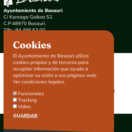
Ayuntamiento de Basauri
C/ Kareaga Goikoa 52.
C.P:48970 Basauri.
Tlfn.: 94 466 63 00
Mensajes 24 horas: 900 840 841
Cookies
E-mail:
haz@basauri.eus
El Ayuntamiento de Basauri utiliza
cookies propias y de terceros para
CONTACTO
LEGAL
recopilar información que ayuda a
optimizar su visita a sus páginas web.
Basauri le atiende
Aviso legal
Ver condiciones legales.
Cita previa
Política de Cookies
Política de privacidad
Funcionales
Accesibilidad
Tracking
Video
GUARDAR