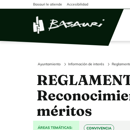
Pasar al contenido principal
Basauri le atiende
Accesibilidad
Ayuntamiento
Información de interés
Reglamento
REGLAMENT
Reconocimie
méritos
ÁREAS TEMÁTICAS
CONVIVENCIA