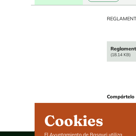
REGLAMENTO 
File
Reglamento
(18.14 KB)
Compártelo 
Cookies
El Ayuntamiento de Basauri utiliza