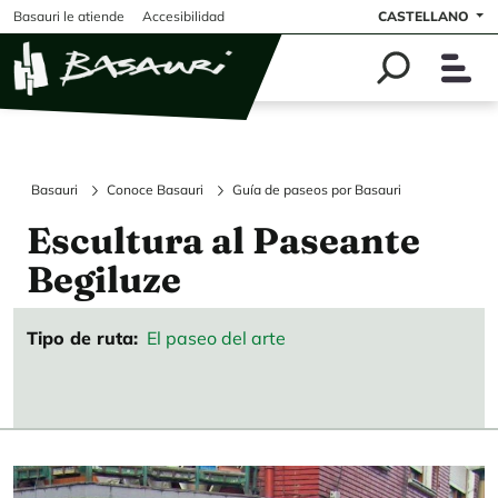
Pasar al contenido principal
Basauri le atiende
Accesibilidad
CASTELLANO
Basauri
Conoce Basauri
Guía de paseos por Basauri
Escultura al Paseante
Begiluze
Tipo de ruta
El paseo del arte