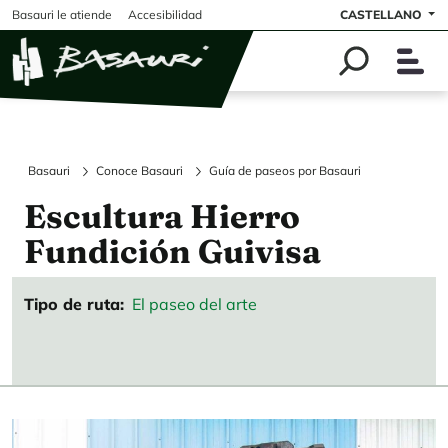
Pasar al contenido principal
Basauri le atiende
Accesibilidad
CASTELLANO
Basauri
Conoce Basauri
Guía de paseos por Basauri
Escultura Hierro
Fundición Guivisa
Tipo de ruta
El paseo del arte