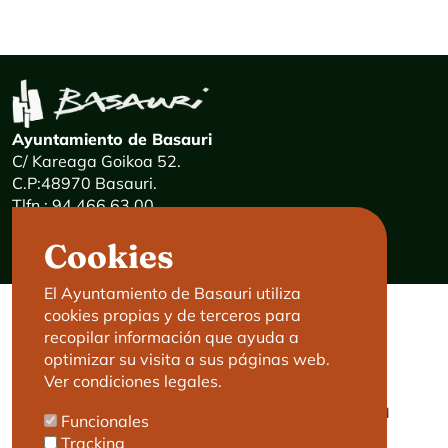
Ayuntamiento de Basauri
C/ Kareaga Goikoa 52.
C.P:48970 Basauri.
Tlfn.: 94 466 63 00
Mensajes 24 horas: 900 840 841
Cookies
E-mail:
haz@basauri.eus
El Ayuntamiento de Basauri utiliza
cookies propias y de terceros para
CONTACTO
LEGAL
recopilar información que ayuda a
optimizar su visita a sus páginas web.
Basauri le atiende
Aviso legal
Ver condiciones legales.
Cita previa
Política de Cookies
Política de privacidad
Funcionales
Accesibilidad
Tracking