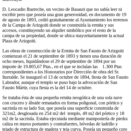
D. Leocadio Ibarreche, un vecino de Basauri que no sabía leer ni
escribir pero que poseía una gran generosidad, en documento de 19
de agosto de 1893, cedió gratuitamente al Ayuntamiento los terrenos
de la Campa de Arizgoiti donde se construiría la ermita y sus
accesos, constituyendo un alquiler simbólico por el resto de la
campa de su propiedad, donde se ubica mayoritariamente la actual
Plaza de Arizgoiti.
Las obras de construcción de la Ermita de San Fausto de Arizgoiti
comienzan el 21 de septiembre de 1893 y tienen una duración de
ocho meses, liquidándose el 29 de septiembre de 1894 por un
importe de 19.805,67 Ptas., en el que se incluían las 1.300 Ptas
correspondientes a los Honorarios por Dirección de obra del Sr.
Iturralde. Se inauguró el 13 de octubre de 1894, fiesta de San Fausto
Labrador, aunque el templo se puso bajo la advocación de San
Fausto Mártir, cuya fiesta es la del 14 de octubre.
Se trataba ésta de una pequeña ermita neogótica de una sola nave
con crucero y ábside rematados en forma poligonal, con pórtico y
sacristía en su lado Sur, que poseía una superficie construida de
321m2, desglosada en 254 m2 del templo, 49 m2 del pórtico y 18
m2 de la sacristía. Estaba ejecutada mediante mampostería de piedra
caliza en muros portantes y contrafuertes, bóvedas de ladrillo y
tejado de estructura de madera y teja curva. Poseía un pequeño coro