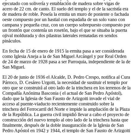
ejecutado con solivería y entablación de madera sobre vigas de
acero de 22 cm. de canto. El suelo del templo y el de la sacristía era
de madera de roble. Poseía la ermita un muro de poniente o fachada
oeste compuesto por un hastial con espadaña de un solo vano con
campana y pequeña cruz, con un cuerpo sobrepuesto compuesto por
un frontón que contenía un rosetón, bajo el que se situaba la puerta
ojival moldurada y dos pilastras laterales rematadas en sendos
pináculos.
En fecha de 15 de enero de 1915 la ermita pasa a ser considerada
como Iglesia Aneja a la de San Miguel Arcángel y por Real Orden
de 24 de marzo de 1928 pasa a ser Parroquia, independiente de la de
San Miguel.
El 20 de junio de 1936 el Alcalde, D. Pedro Crespo, notifica al Cura
Párroco, D. Cesáreo Urgoiti, la necesidad de sustituir el templo por
otro que se construirá al otro lado de la trinchera en los terrenos de la
Compañía Anónima Basconia ( el actual de San Pedro Apóstol),
dado que la Iglesia de San Fausto de Arizgoiti invade el vial de
acceso al puente-viaducto recientemente construido sobre la
trinchera del Ferrocarril del Norte e impide la ampliación de la Plaza
de la República. La guerra civil impidió llevar a cabo el proyecto de
construcción del nuevo templo al otro lado de la trinchera hasta que
finalmente, después de la doble inauguración de la Iglesia de San
Pedro Apóstol en 1942 y 1944, el templo de San Fausto de Arizgoiti