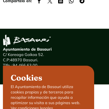
Compártelo en:
Ayuntamiento de Basauri
C/ Kareaga Goikoa 52.
C.P:48970 Basauri.
Tlfn.: 94 466 63 00
Mensajes 24 horas: 900 840 841
Cookies
E-mail:
haz@basauri.eus
El Ayuntamiento de Basauri utiliza
cookies propias y de terceros para
CONTACTO
LEGAL
recopilar información que ayuda a
optimizar su visita a sus páginas web.
Basauri le atiende
Aviso legal
Ver condiciones legales.